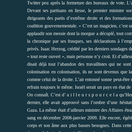
Twitter peu après la fermeture des bureaux de vote. L’
Devant ses partisans en liesse, le premier ministre so
dirigeants des partis d’extrême droite et des formations
coalition gouvernementale. « C’est un magicien, c’est un
applaudir son messie dont la morgue a décuplé, tout comm
la chronique par ses frasques, ses déclarations à l’em
privés. Isaac Herzog, crédité par les derniers sondages d
« tout reste ouvert », mais personne n’y croit. Et d’ailleu
disait déjà tout l’abandon des travaillistes qui ne s
colonisation en colonisation, ils ne sont devenus que l
comme celui de la droite. L’air entonné sonne peut-être mi
refrain toujours le même. Israël serait un pays en état de
On connaît. C’est d’ a i l l e u r s p o u r c e l a qu’
dernier, elle avait approuvé sans l’ombre d’une hésita
Gaza. La même était d’ailleurs ministre des Affaires étran
sang en décembre 2008-janvier 2009. Elle encore, égéri
corps et son âme aux plus basses besognes. Dans cette él