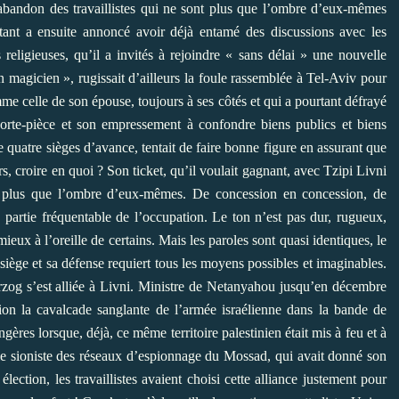
abandon des travaillistes qui ne sont plus que l’ombre d’eux-mêmes
rtant a ensuite annoncé avoir déjà entamé des discussions avec les
 religieuses, qu’il a invités à rejoindre « sans délai » une nouvelle
 magicien », rugissait d’ailleurs la foule rassemblée à Tel-Aviv pour
e celle de son épouse, toujours à ses côtés et qui a pourtant défrayé
porte-pièce et son empressement à confondre biens publics et biens
e quatre sièges d’avance, tentait de faire bonne figure en assurant que
rs, croire en quoi ? Son ticket, qu’il voulait gagnant, avec Tzipi Livni
ont plus que l’ombre d’eux-mêmes. De concession en concession, de
a partie fréquentable de l’occupation. Le ton n’est pas dur, rugueux,
eux à l’oreille de certains. Mais les paroles sont quasi identiques, le
 siège et sa défense requiert tous les moyens possibles et imaginables.
Herzog s’est alliée à Livni. Ministre de Netanyahou jusqu’en décembre
tion la cavalcade sanglante de l’armée israélienne dans la bande de
gères lorsque, déjà, ce même territoire palestinien était mis à feu et à
e sioniste des réseaux d’espionnage du Mossad, qui avait donné son
ection, les travaillistes avaient choisi cette alliance justement pour