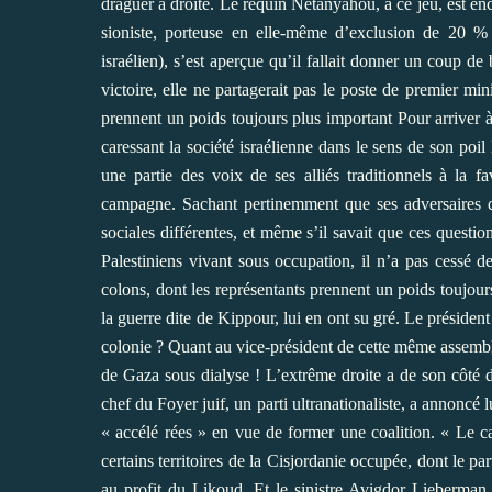
draguer à droite. Le requin Netanyahou, à ce jeu, est enco
sioniste, porteuse en elle-même d’exclusion de 20 % d
israélien), s’est aperçue qu’il fallait donner un coup d
victoire, elle ne partagerait pas le poste de premier min
prennent un poids toujours plus important Pour arriver à
caressant la société israélienne dans le sens de son poil 
une partie des voix de ses alliés traditionnels à la f
campagne. Sachant pertinemment que ses adversaires d
sociales différentes, et même s’il savait que ces question
Palestiniens vivant sous occupation, il n’a pas cessé de
colons, dont les représentants prennent un poids toujours
la guerre dite de Kippour, lui en ont su gré. Le président
colonie ? Quant au vice-président de cette même assemblée,
de Gaza sous dialyse ! L’extrême droite a de son côté d
chef du Foyer juif, un parti ultranationaliste, a annoncé 
« accélé rées » en vue de former une coalition. « Le c
certains territoires de la Cisjordanie occupée, dont le p
au profit du Likoud. Et le sinistre Avigdor Lieberman,