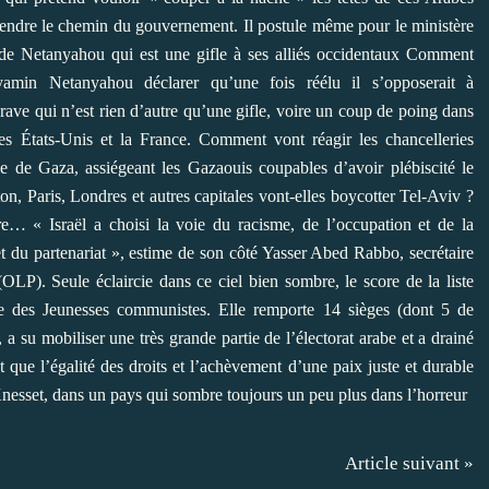
eprendre le chemin du gouvernement. Il postule même pour le ministère
de Netanyahou qui est une gifle à ses alliés occidentaux Comment
yamin Netanyahou déclarer qu’une fois réélu il s’opposerait à
grave qui n’est rien d’autre qu’une gifle, voire un coup de poing dans
 les États-Unis et la France. Comment vont réagir les chancelleries
de de Gaza, assiégeant les Gazaouis coupables d’avoir plébiscité le
n, Paris, Londres et autres capitales vont-elles boycotter Tel-Aviv ?
dre… « Israël a choisi la voie du racisme, de l’occupation et de la
 et du partenariat », estime de son côté Yasser Abed Rabbo, secrétaire
(OLP). Seule éclaircie dans ce ciel bien sombre, le score de la liste
 des Jeunesses communistes. Elle remporte 14 sièges (dont 5 de
a su mobiliser une très grande partie de l’électorat arabe et a drainé
nt que l’égalité des droits et l’achèvement d’une paix juste et durable
nesset, dans un pays qui sombre toujours un peu plus dans l’horreur
Article suivant »