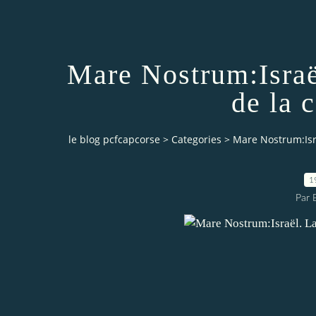
Mare Nostrum:Israë
de la 
le blog pcfcapcorse
>
Categories
>
Mare Nostrum:Isra
1
Par