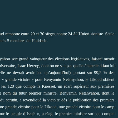
d remporte entre 29 et 30 sièges contre 24 à l’Union sioniste. Seule
esquels 5 membres du Haddash.
hou sort grand vainqueur des élections législatives, faisant mentir
versaire, Isaac Herzog, dont on ne sait pas quelle étiquette il faut lui
cielle ne devrait avoir lieu qu’aujourd’hui), portant sur 99,5 % des
e de « grande victoire » pour Benyamin Netanyahou, le Likoud obtient
r les 120 que compte la Knesset, un écart supérieur aux premières
 le nom du futur premier ministre. Benyamin Netanyahou, dont le
u scrutin, a revendiqué la victoire dès la publication des premiers
 une grande victoire pour le Likoud, une grande victoire pour le camp
r le peuple d’Israël », a réagi le premier ministre sur son compte