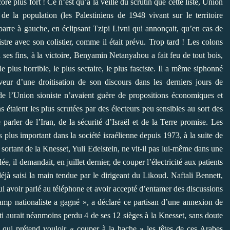
re plus fort ! Ce n’est qu’à la veille du scrutin que cette liste, Union
e la population (les Palestiniens de 1948 vivant sur le territoire
e barre à gauche, en éclipsant Tzipi Livni qui annonçait, qu’en cas de
istre avec son colistier, comme il était prévu. Trop tard ! Les colons
 ses fins, à la victoire, Benyamin Netanyahou a fait feu de tout bois,
le plus horrible, le plus sectaire, le plus fasciste. Il a même siphonné
aveur d’une droitisation de son discours dans les derniers jours de
e l’Union sioniste n’avaient guère de propositions économiques et
s étaient les plus scrutées par des électeurs peu sensibles au sort des
 parler de l’Iran, de la sécurité d’Israël et de la Terre promise. Les
 plus important dans la société israélienne depuis 1973, à la suite de
 sortant de la Knesset, Yuli Edelstein, ne vit-il pas lui-même dans une
 il demandait, en juillet dernier, de couper l’électricité aux patients
éjà saisi la main tendue par le dirigeant du Likoud. Naftali Bennett,
lui avoir parlé au téléphone et avoir accepté d’entamer des discussions
amp nationaliste a gagné », a déclaré ce partisan d’une annexion de
arti aurait néanmoins perdu 4 de ses 12 sièges à la Knesset, sans doute
 qui prétend vouloir « couper à la hache » les têtes de ces Arabes