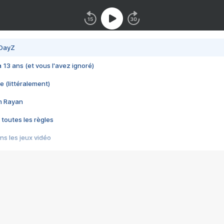
 DayZ
 a 13 ans (et vous l'avez ignoré)
e (littéralement)
im Rayan
 toutes les règles
s les jeux vidéo
us choquant de Rockstar ? - Le scandale BULLY
e plus moche de Steam
du RÊVE tourne au CAUCHEMAR
pendant 8 heures