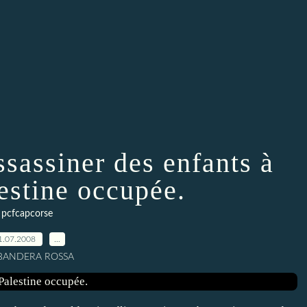
sassiner des enfants à
estine occupée.
pcfcapcorse
1.07.2008
…
 BANDERA ROSSA