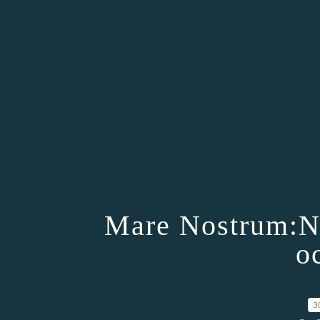
Mare Nostrum:No
o
3