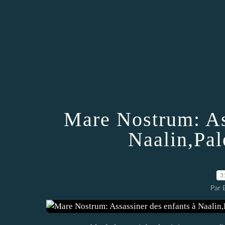
Mare Nostrum: As
Naalin,Pal
3
Par