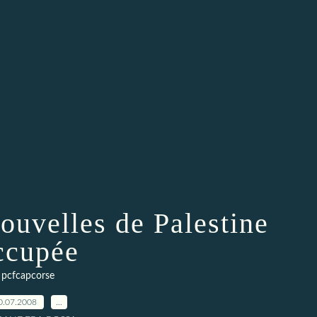
uvelles de Palestine
ccupée
pcfcapcorse
0.07.2008
…