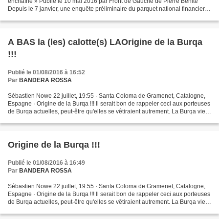
enchaîné » Publié le 10 mai 2016 par Front de Gauche de Pierre Bénite
Depuis le 7 janvier, une enquête préliminaire du parquet national financier
vise Marine Le Pen, soupçonnée d’avoir sous-évalué...
A BAS la (les) calotte(s) LAOrigine de la Burqa
!!!
Publié le 01/08/2016 à 16:52
Par
BANDERA ROSSA
Sébastien Nowe 22 juillet, 19:55 · Santa Coloma de Gramenet, Catalogne,
Espagne · Origine de la Burqa !!! Il serait bon de rappeler ceci aux porteuses
de Burqa actuelles, peut-être qu'elles se vêtiraient autrement. La Burqa vient
du Culte d'Astarté dans...
Origine de la Burqa !!!
Publié le 01/08/2016 à 16:49
Par
BANDERA ROSSA
Sébastien Nowe 22 juillet, 19:55 · Santa Coloma de Gramenet, Catalogne,
Espagne · Origine de la Burqa !!! Il serait bon de rappeler ceci aux porteuses
de Burqa actuelles, peut-être qu'elles se vêtiraient autrement. La Burqa vient
du Culte d'Astarté dans...