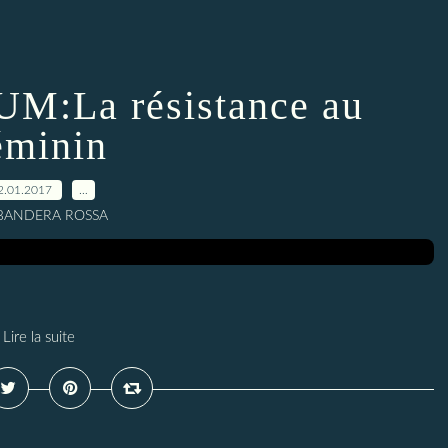
:La résistance au
éminin
2.01.2017
…
 BANDERA ROSSA
Lire la suite