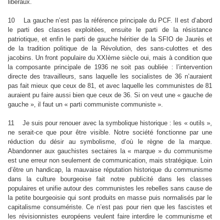
libéraux.
10 La gauche n’est pas la référence principale du PCF. Il est d’abord
le parti des classes exploitées, ensuite le parti de la résistance
patriotique, et enfin le parti de gauche héritier de la SFIO de Jaurès et
de la tradition politique de la Révolution, des sans-culottes et des
jacobins. Un front populaire du XXIème siècle oui, mais à condition que
la composante principale de 1936 ne soit pas oubliée : l’intervention
directe des travailleurs, sans laquelle les socialistes de 36 n’auraient
pas fait mieux que ceux de 81, et avec laquelle les communistes de 81
auraient pu faire aussi bien que ceux de 36. Si on veut une « gauche de
gauche », il faut un « parti communiste communiste ».
11 Je suis pour renouer avec la symbolique historique : les « outils »,
ne serait-ce que pour être visible. Notre société fonctionne par une
réduction du désir au symbolisme, d’où le règne de la marque.
Abandonner aux gauchistes sectaires la « marque » du communisme
est une erreur non seulement de communication, mais stratégique. Loin
d’être un handicap, la mauvaise réputation historique du communisme
dans la culture bourgeoise fait notre publicité dans les classes
populaires et unifie autour des communistes les rebelles sans cause de
la petite bourgeoisie qui sont produits en masse puis normalisés par le
capitalisme consumériste. Ce n’est pas pour rien que les fascistes et
les révisionnistes européens veulent faire interdire le communisme et