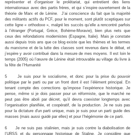
représenter et d’organiser le prolétariat, qui entretient des liens
internationaux avec des partis frères, et qui s’inspire ouvertement de la
théorie de Marx et de Lénine. J’ai conscience du fait que la majorité
des militants actifs du PCF, pour le moment, sont plutôt sceptiques sur
cette ligne « orthodoxe », malgré les succès qu’elle a rencontré parfois
à l’étranger (Portugal, Grèce, Bohème-Moravie), bien plus nets que
ceux des refondations modernistes (Espagne, Italie). Mais je constate
aussi depuis trois ans que ce blog existe que les thèmes et les termes
du marxisme et de la lutte des classes sont revenus dans le débat, et
j’espère y avoir contribué dans la mesure de mes moyens. Il est loin le
temps (2005) où l’œuvre de Lénine était introuvable au village du livre à
la fête de l’Humanité
5 Je suis pour le socialisme, et donc pour la prise du pouvoir
politique par le parti ou par un front dont il est l’élément principal. En
tenant compte des corrections qu’impose l’expérience historique. Je
pense, même si je dois passer pour un réformiste, que le marché ne
peut pas être aboli par décret, qu’il devra coexister longtemps avec
l’organisation planifiée, et coopératif, de la production. Je ne suis pas
pour la dictature d'un parti unique, mais je suis pour un parti guide des
masses (mais aussi guidé par elles) et pour l’hégémonie de ce parti.
6 Je ne suis pas stalinien, mais je suis contre la diabolisation de
l’URSS et du personnage historique de Staline. Je considère que