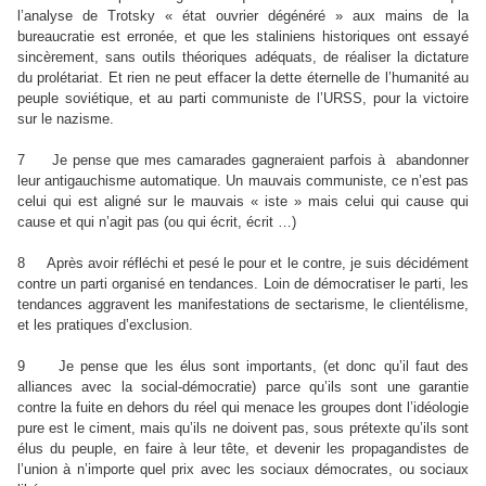
l’analyse de Trotsky « état ouvrier dégénéré » aux mains de la
bureaucratie est erronée, et que les staliniens historiques ont essayé
sincèrement, sans outils théoriques adéquats, de réaliser la dictature
du prolétariat. Et rien ne peut effacer la dette éternelle de l’humanité au
peuple soviétique, et au parti communiste de l’URSS, pour la victoire
sur le nazisme.
7 Je pense que mes camarades gagneraient parfois à abandonner
leur antigauchisme automatique. Un mauvais communiste, ce n’est pas
celui qui est aligné sur le mauvais « iste » mais celui qui cause qui
cause et qui n’agit pas (ou qui écrit, écrit …)
8 Après avoir réfléchi et pesé le pour et le contre, je suis décidément
contre un parti organisé en tendances. Loin de démocratiser le parti, les
tendances aggravent les manifestations de sectarisme, le clientélisme,
et les pratiques d’exclusion.
9 Je pense que les élus sont importants, (et donc qu’il faut des
alliances avec la social-démocratie) parce qu’ils sont une garantie
contre la fuite en dehors du réel qui menace les groupes dont l’idéologie
pure est le ciment, mais qu’ils ne doivent pas, sous prétexte qu’ils sont
élus du peuple, en faire à leur tête, et devenir les propagandistes de
l’union à n’importe quel prix avec les sociaux démocrates, ou sociaux