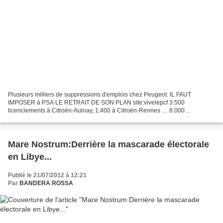
Plusieurs milliers de suppressions d'emplois chez Peugeot. IL FAUT
IMPOSER à PSA LE RETRAIT DE SON PLAN site:vivelepcf 3.500
licenciements à Citroën-Aulnay, 1.400 à Citroën-Rennes … 8.000
suppressions d'emplois viennent d'être annoncées par le groupe...
Mare Nostrum:Derrière la mascarade électorale
en Libye...
Publié le 21/07/2012 à 12:21
Par
BANDERA ROSSA