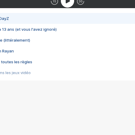
 DayZ
 a 13 ans (et vous l'avez ignoré)
e (littéralement)
im Rayan
 toutes les règles
s les jeux vidéo
us choquant de Rockstar ? - Le scandale BULLY
e plus moche de Steam
du RÊVE tourne au CAUCHEMAR
pendant 8 heures
it… à tort