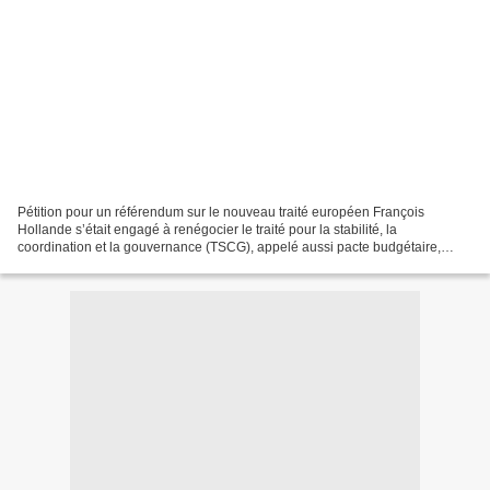
Pétition pour un référendum sur le nouveau traité européen François
Hollande s’était engagé à renégocier le traité pour la stabilité, la
coordination et la gouvernance (TSCG), appelé aussi pacte budgétaire,
signé par N. Sarkozy et A. Merkel. il n’en est...