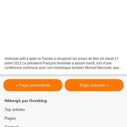
Hollande prêt à aider la Tunisie à récupérer les avoirs de Ben Ali mardi 17
juillet 2012 Le président François Hollande a assuré mardi, lors d’une
conférence commune avec son homologue tunisien Moncef Marzouki, que
la France allait "aider" la Tunisie...
< Page précédente
Page suivante >
Hébergé par Overblog
Top articles
Pages