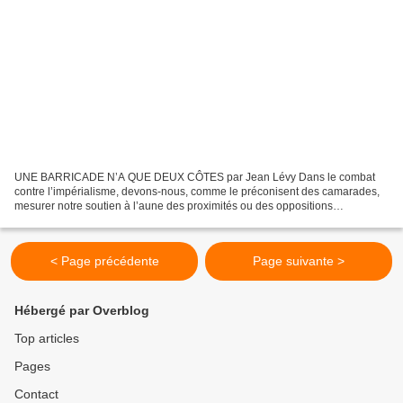
UNE BARRICADE N’A QUE DEUX CÔTES par Jean Lévy Dans le combat
contre l’impérialisme, devons-nous, comme le préconisent des camarades,
mesurer notre soutien à l’aune des proximités ou des oppositions
idéologiques qui nous lient ou qui nous séparent des...
< Page précédente
Page suivante >
Hébergé par Overblog
Top articles
Pages
Contact