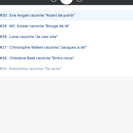
#30 : Eve Angeli raconte "Avant de partir"
#29 : MC Solaar raconte "Bouge de là"
28 : Lorie raconte "Je vais vite"
#27 : Christophe Willem raconte "Jacques a dit"
#26 : Chimène Badi raconte "Entre nous"
#25 : Indochine raconte "3e sexe"
#24 : Zaho raconte "C'est chelou"
#23 : Patrick Bruel raconte "Au café des délices"
#22 : Kyo raconte "Le chemin"
#21 : Nolwenn Leroy raconte "Cassé"
#20 : Patrick Hernandez raconte "Born to be alive"
#19 : Lorie raconte "Près de moi"