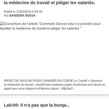
la médecine du travail et piéger les salariés.
Publié le 13/02/2010 à 09:39
Par
BANDERA ROSSA
FRONT DE GAUCHE POUR CHANGER EN CORSE Le Comité « Sauvons
la médecine du travail » produit des analyses justes et précises et a lancé un
appel que nous relayons et faisons signer : http://pcf-
paris15.overblog.com/ext/http://www.slmt.fr/SLMT/Appel.html...
Laïcité: il n'a pas que la burqa...